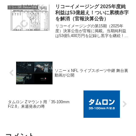
サプライチェーンの速度など、構造的な
理由を紐解きます。
リコーイメージング 2025年度純
リコー GR Pentax情報
利益は53億超え！ついに累積赤字
を解消（官報決算公告）
リコーイメージングの第15期（2025年
度）決算公告が官報に掲載。当期純利益
は53億5,400万円を記録し黒字を継続！長
年同社を苦しめてきた過去の「累積赤
字」を見事に一掃、利益剰余金33億2,800
万円と完全復活を遂げた背景（GR IVの
ヒット等）に迫ります。
ソニー x NFL ライブスポーツ中継 舞台裏
動画が公開
タムロン Zマウント用「35-100mm
F/2.8」来週発表の噂