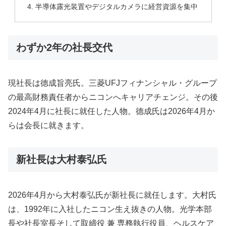
半導体露光装置やデジタルカメラに経営資源を集中
わずか2年の社長交代
現社長は德成旨亮氏。三​菱UFJフィナ‌ンシャル・グループ
の最高財務責任者からニコンへキャリアチェンジ。その後
2024年4月に社長に就任した人物。德成氏は2026年4月か
らは会長に就きます。
新社長は大村泰弘氏
2026年4月から大村泰弘氏が新社長に就任します。大村氏
は、1992年に入社したニコン生え抜きの人物。光学本部
長や社長⁠室長そして取締役 兼 専務執行役員、ヘルスケア