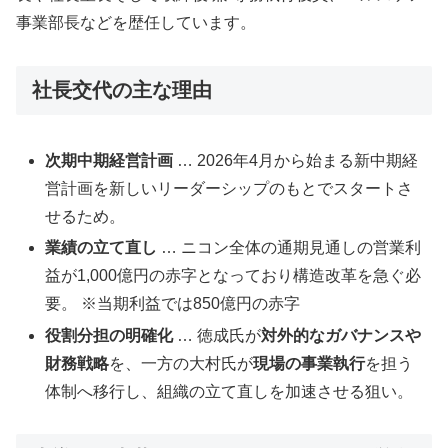
事業部長などを歴任しています。
社長交代の主な理由
次期中期経営計画
… 2026年4月から始まる新中期経
営計画を新しいリーダーシップのもとでスタートさ
せるため。
業績の立て直し
… ニコン全体の通期見通しの営業利
益が1,000億円の赤字となっており構造改革を急ぐ必
要。 ※当期利益では850億円の赤字
役割分担の明確化
… 徳成氏が
対外的なガバナンスや
財務戦略
を、一方の大村氏が
現場の事業執行
を担う
体制へ移行し、組織の立て直しを加速させる狙い。