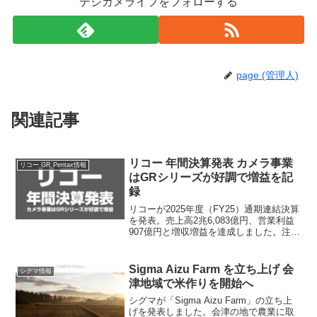
デジカメライフをフォローする
page (管理人)
関連記事
リコー 年間決算発表 カメラ事業
リコー GR Pentax情報
はGRシリーズが好調で増益を記
録
リコーが2025年度（FY25）通期連結決算
を発表。売上高2兆6,083億円、営業利益
907億円と増収増益を達成しました。注目
はカメラ事業を含む「その他セグメン
ト」で、GRシリーズの好調により増収増
益を記録。公式発表の内容を元に、カメ
Sigma Aizu Farm を立ち上げ 会
シグマ情報
ラ事業の現状を整理しました。
津地域で米作りを開始へ
シグマが「Sigma Aizu Farm」の立ち上
げを発表しました。会津の地で農業に取