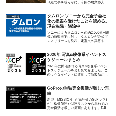
り組む事を明らかに。今回の農業参入の
意図は、水田や農地を守り育てること
で、会津地域の文化や風景、そこに根付
く営みを未来へ繋ぐ事としています。
タムロン ソニーから完全子会社
ソニー情報
化の提案を受けたことを認める。
現在協議・議論中
ソニーによるタムロンへの約2,000億円規
模の買収提案に対し、タムロンが公式プ
レスリリースを発表。定型文の真意や特
別委員会の設置、さらに車載カメラの垂
直統合や他社マウント（ニコン・キヤノ
ン等）への影響まで、デジカメライフ的
2026年 写真&映像系イベントス
その他
視点で分かりやすく解説します。
ケジュールまとめ
2026年に開催される写真&映像系イベン
トスケジュールをまとめてみました。こ
のようなイベントに連動して新製品が発
表されやすいです。
GoProの単独完全復活が難しい理
その他
由
新型「MISSION」が高評価のGoProです
が、株価低迷や財務リスクから単独での
完全復活は厳しい局面にあります。DJIや
Insta360との圧倒的な市場シェア格差や