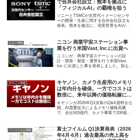
で合弁会社設立：熊本を拠点に
「フィジカルAI」の覇権を狙う
ソニーとTSMCが次世代イメージセンサ
ーの開発・生産に関する合弁会社設立を
発表。熊本を拠点に、現実世界をAIが認
識する「フィジカルAI」の覇権を狙いま
す。JASMとの連携や2029年の量産開始
予定など、今後の半導体戦略とカメラへ
ニコン 商業宇宙ステーション事
ニコン情報
の影響を詳しく解説します。
業を行う米国Vast, Inc.に出資へ
ニコンが、商業宇宙ステーションの設
計・開発・製造・運用を行う米国Vast,
Inc.に出資した事を発表しました。加えて
ニコンの航空宇宙事業の話も少しだけ。
キヤノン、カメラ生産用のメモリ
キヤノン情報
は年内分を確保。一方でコストは
数倍に、来年以降の価格転嫁に含
み
キヤノンが2026年Q1決算のQ&A資料を公
開。AI需要拡大によるメモリ価格高騰
で、全社503億円、カメラ事業で200億円
のコスト増を見込んでいます。年内分は
確保済みで供給不足は回避したものの、
スポット価格が契約の3倍に達する中、来
富士フイルム Q1決算発表（2026
フジフイルム情報
年以降の価格転嫁に含みを持たせる内容
年4月-6月）過去最高の売上高を
です。