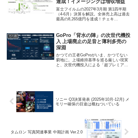
達成！イメージングは増収増益
富士フイルムの2027年3月期 第1四半期
（4-6月）決算を解説。全体売上高は過去
最高の8,265億円を達成！チェキ
（instax）やX/GFXカメラが牽引するイ
メージング事業の増収増益や通期見通
し、部材高騰の影響までわかりやすくま
GoPro「背水の陣」の次世代機投
その他
とめています。
入 上場廃止の足音と薄利多売の
深淵
かつての王者GoProがいま、かつてない
窮地に。上場維持基準を巡る厳しい現実
と、次世代機投入による「超プレミアム
戦略」の勝算を読み解きます。自社開発
チップGP3がもたらす「シネマ級」の進
化は、投資家とユーザーの信頼を取り戻
せるのか？その行方を考察。
ソニー Q3決算発表 (2025年10月-12月) メ
モリー確保の目途は概ねついている
タムロン 写真関連事業 中期計画 Ver.2.0