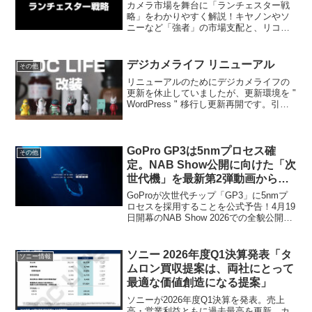
カメラ市場を舞台に「ランチェスター戦
略」をわかりやすく解説！キヤノンやソ
ニーなど「強者」の市場支配と、リコー
や富士フイルムなど「弱者」が熱狂的フ
ァンを掴む局地戦の裏側とは？コモディ
ティ化や高価格化が進む現代ビジネスで
デジカメライフ リニューアル
その他
勝つための鉄則に迫ります。
リニューアルのためにデジカメライフの
更新を休止していましたが、更新環境を "
WordPress " 移行し更新再開です。引き
続きのご愛顧をお願い申し上げます。
GoPro GP3は5nmプロセス確
その他
定。NAB Show公開に向けた「次
世代機」を最新第2弾動画から徹
底考察
GoProが次世代チップ「GP3」に5nmプ
ロセスを採用することを公式予告！4月19
日開幕のNAB Show 2026での全貌公開を
前に、最新プロモーション動画からその
実力を徹底考察。熱停止問題の解消や
4K/120fpsの衝撃、シネマ思考の新カテゴ
ソニー 2026年度Q1決算発表「タ
ソニー情報
リー参入の可能性まで、デジカメライフ
ムロン買収提案は、両社にとって
独自の視点で解説します。
最適な価値創造になる提案」
ソニーが2026年度Q1決算を発表。売上
高・営業利益ともに過去最高を更新。カ