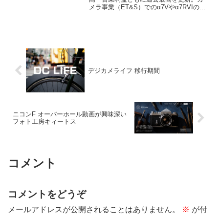
メラ事業（ET&S）でのα7Vやα7RVIの動
向、I&SS分野のTSMC提携、さらに話題
のタムロン買収提案について陶琳CFOが
質疑応答で語ったコメントを詳しく解説
します。
デジカメライフ 移行期間
ニコンF オーバーホール動画が興味深い
フォト工房キィートス
コメント
コメントをどうぞ
メールアドレスが公開されることはありません。
※
が付