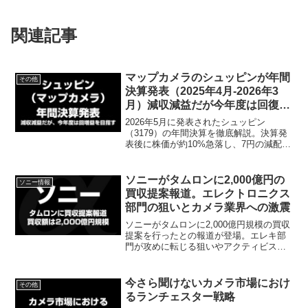
関連記事
マップカメラのシュッピンが年間
その他
決算発表（2025年4月-2026年3
月）減収減益だが今年度は回復増
益を目指す。
2026年5月に発表されたシュッピン
（3179）の年間決算を徹底解説。決算発
表後に株価が約10%急落し、7円の減配計
画が示された理由とは？マップカメラ事
業の現状や、今期の業績回復に向けた
「守りの投資」について投資家目線でま
ソニーがタムロンに2,000億円の
ソニー情報
とめました。
買収提案報道。エレクトロニクス
部門の狙いとカメラ業界への激震
ソニーがタムロンに2,000億円規模の買収
提案を行ったとの報道が登場。エレキ部
門が攻めに転じる狙いやアクティビスト
（エフィッシモ）を巡る筆頭株主問題、
他マウント向けレンズの今後まで、「デ
ジカメライフ」視点で詳しく考察しま
今さら聞けないカメラ市場におけ
その他
す。
るランチェスター戦略