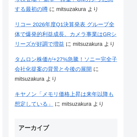
する最初の噂
に
mitsuzakura
より
リコー 2026年度Q1決算発表 グループ全
体で爆発的利益成長。カメラ事業はGRシ
リーズが好調で増益
に
mitsuzakura
より
タムロン株価が+27%急騰！ソニー完全子
会社化提案の背景と今後の展開
に
mitsuzakura
より
キヤノン「メモリ価格上昇は来年以降も
想定している」
に
mitsuzakura
より
アーカイブ