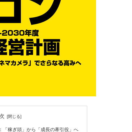
次
：「稼ぎ頭」から「成長の牽引役」へ