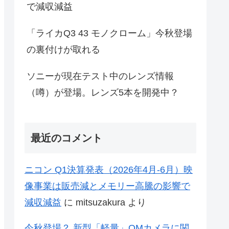
で減収減益
「ライカQ3 43 モノクローム」今秋登場
の裏付けが取れる
ソニーが現在テスト中のレンズ情報
（噂）が登場。レンズ5本を開発中？
最近のコメント
ニコン Q1決算発表（2026年4月-6月）映
像事業は販売減とメモリー高騰の影響で
減収減益
に
mitsuzakura
より
今秋登場？ 新型「軽量」OMカメラに関