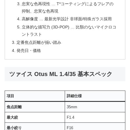
忠実な色再現性 … T*コーティングによるフレアの
抑制、忠実な色再現
高解像度 … 最新光学設計 非球面/特殊ガラス採用
立体的な描写力 (3D-POP) … 比類のないマイクロコ
ントラスト
定番焦点距離が揃い踏み
発売日・価格
ツァイス Otus ML 1.4/35 基本スペック
項目
詳細仕様
焦点距離
35mm
最大絞
F1.4
最小絞り
F16