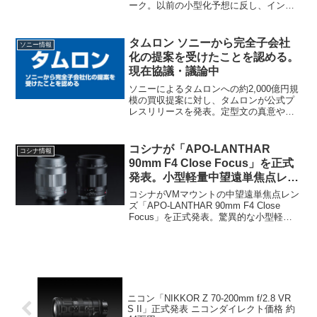
ーク。以前の小型化予想に反し、インナ
ーズーム採用で全長は200-600mm G並み
の弩級サイズに？F4.5通しの光学性能を
使い切るための「大型化」の意図と価格
タムロン ソニーから完全子会社
ソニー情報
情報を、デジカメライフ的視点で徹底考
化の提案を受けたことを認める。
察します。
現在協議・議論中
ソニーによるタムロンへの約2,000億円規
模の買収提案に対し、タムロンが公式プ
レスリリースを発表。定型文の真意や特
別委員会の設置、さらに車載カメラの垂
直統合や他社マウント（ニコン・キヤノ
ン等）への影響まで、デジカメライフ的
コシナが「APO-LANTHAR
コシナ情報
視点で分かりやすく解説します。
90mm F4 Close Focus」を正式
発表。小型軽量中望遠単焦点レン
ズ、最短撮影距離50cmを実現
コシナがVMマウントの中望遠単焦点レン
ズ「APO-LANTHAR 90mm F4 Close
Focus」を正式発表。驚異的な小型軽量
ながら最短撮影距離50cmを実現したアポ
クロマート設計レンズのスペックや価
格、M型レンズの最新トレンドを解説し
ます。
ニコン「NIKKOR Z 70-200mm f/2.8 VR
S II」正式発表 ニコンダイレクト価格 約