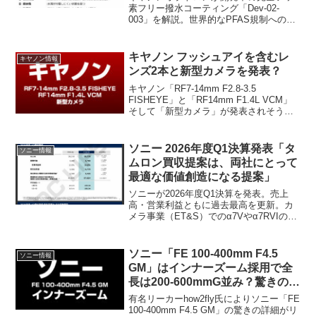
素フリー撥水コーティング「Dev-02-
003」を解説。世界的なPFAS規制への対
応に加え、1万回摩耗後も性能保持率
100%という圧倒的タフさを実現。次世代
RFレンズやLレンズへの採用可能性と技
キヤノン フッシュアイを含むレ
キヤノン情報
術的進化に迫ります。
ンズ2本と新型カメラを発表？
キヤノン「RF7-14mm F2.8-3.5
FISHEYE」と「RF14mm F1.4L VCM」
そして「新型カメラ」が発表されそうな
情報(噂)が登場しました。
ソニー 2026年度Q1決算発表「タ
ソニー情報
ムロン買収提案は、両社にとって
最適な価値創造になる提案」
ソニーが2026年度Q1決算を発表。売上
高・営業利益ともに過去最高を更新。カ
メラ事業（ET&S）でのα7Vやα7RVIの動
向、I&SS分野のTSMC提携、さらに話題
のタムロン買収提案について陶琳CFOが
質疑応答で語ったコメントを詳しく解説
ソニー「FE 100-400mm F4.5
ソニー情報
します。
GM」はインナーズーム採用で全
長は200-600mmG並み？驚きの最
新情報がリーク
有名リーカーhow2fly氏によりソニー「FE
100-400mm F4.5 GM」の驚きの詳細がリ