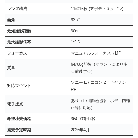
レンズ構成
11群15枚 (アポディスタゴン)
画角
63.7°
最短撮影距離
30cm
最大撮影倍率
1:5.5
フォーカス
マニュアルフォーカス（MF）
約700g前後（マウントにより多
質量
少前後する）
ソニー E / ニコン Z / キヤノン
対応マウント
RF
あり（Exif情報記録、ボディ内補
電子接点
正等に対応）
希望小売価格
364,000円+税
発売予定時期
2026年4月