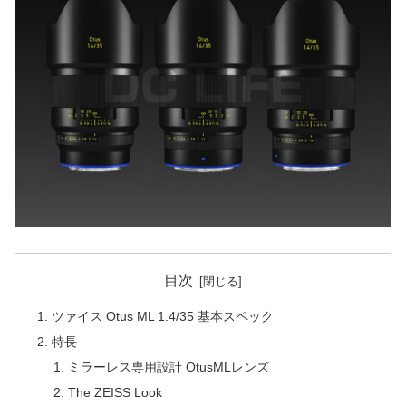
目次
ツァイス Otus ML 1.4/35 基本スペック
特長
ミラーレス専用設計 OtusMLレンズ
The ZEISS Look