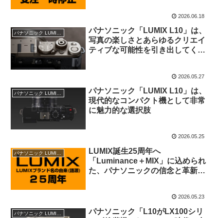
2026.06.18
パナソニック「LUMIX L10」は、
パナソニック LUMIX情報
写真の楽しさとあらゆるクリエイ
ティブな可能性を引き出してくれ
るカメラ
2026.05.27
パナソニック「LUMIX L10」は、
パナソニック LUMIX情報
現代的なコンパクト機として非常
に魅力的な選択肢
2026.05.25
LUMIX誕生25周年へ
パナソニック LUMIX情報
「Luminance＋MIX」に込められ
た、パナソニックの信念と革新の
軌跡
2026.05.23
パナソニック「L10がLX100シリ
パナソニック LUMIX情報