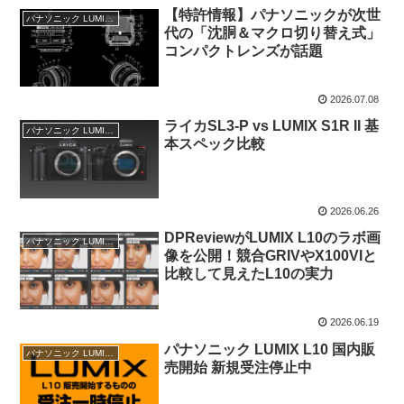
【特許情報】パナソニックが次世
パナソニック LUMIX情報
代の「沈胴＆マクロ切り替え式」
コンパクトレンズが話題
2026.07.08
ライカSL3-P vs LUMIX S1R II 基
パナソニック LUMIX情報
本スペック比較
2026.06.26
DPReviewがLUMIX L10のラボ画
パナソニック LUMIX情報
像を公開！競合GRIVやX100VIと
比較して見えたL10の実力
2026.06.19
パナソニック LUMIX L10 国内販
パナソニック LUMIX情報
売開始 新規受注停止中