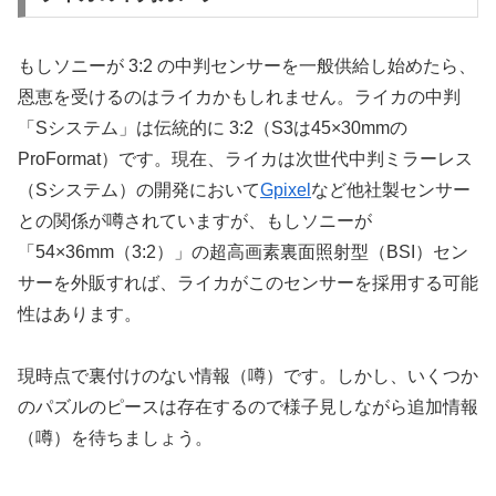
もしソニーが 3:2 の中判センサーを一般供給し始めたら、
恩恵を受けるのはライカかもしれません。ライカの中判
「Sシステム」は伝統的に 3:2（S3は45×30mmの
ProFormat）です。現在、ライカは次世代中判ミラーレス
（Sシステム）の開発において
Gpixel
など他社製センサー
との関係が噂されていますが、もしソニーが
「54×36mm（3:2）」の超高画素裏面照射型（BSI）セン
サーを外販すれば、ライカがこのセンサーを採用する可能
性はあります。
現時点で裏付けのない情報（噂）です。しかし、いくつか
のパズルのピースは存在するので様子見しながら追加情報
（噂）を待ちましょう。