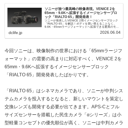
ソニーが放つ最高峰の映像表現。VENICE 2を
65mm・9.6Kへ拡張するイメージセンサーブロ
ック「RIALTO 65」開発発表！
ソニーが発表したVENICE 2用イメージセンサーブロック
「RIALTO 65」を解説！ボディを買い替えることなく、
9.6K・65mmラージフォーマットへ拡張できる驚異のモジ
ュラーシステム。その圧倒的な映像効果と、現場での機動
2026.06.04
dclife.jp
力について独自の視点で考察します。
今回ソニーは、映像制作の世界における「65mmラージフ
ォーマット」の需要の高まりに対応すべく、VENICE 2を
65mm・9.6Kへ拡張するイメージセンサーブロック
「RIALTO 65」開発発表したばかりです。
「RIALTO 65」はシネマカメラであり、ソニーが中判シス
テムカメラを投入するとなると、新しいマウントを策定し
交換レンズも開発する必要が出てきます。APS-Cとフル
サイズセンサーを搭載した民生カメラ「αシリーズ」は小
型軽量コンセプトの優先順位が高く、ソニーは中判カメラ