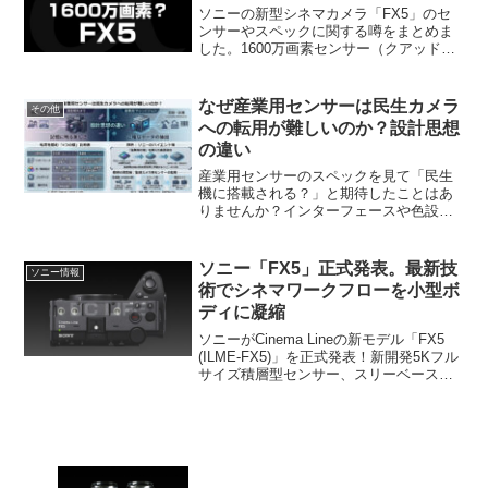
ソニーの新型シネマカメラ「FX5」のセ
ンサーやスペックに関する噂をまとめま
した。1600万画素センサー（クアッドベ
イヤーの可能性は？）や5Kオープンゲー
ト、さらに「RX10V」が7月9日に登場す
るという最新情報もご紹介します。
なぜ産業用センサーは民生カメラ
その他
への転用が難しいのか？設計思想
の違い
産業用センサーのスペックを見て「民生
機に搭載される？」と期待したことはあ
りませんか？インターフェースや色設
計、パッケージなど転用を阻む「4つの決
定的な壁」と、監視カメラ用センサーが
転用可能な理由を技術的視点から分かり
ソニー「FX5」正式発表。最新技
ソニー情報
やすく解説します。
術でシネマワークフローを小型ボ
ディに凝縮
ソニーがCinema Lineの新モデル「FX5
(ILME-FX5)」を正式発表！新開発5Kフル
サイズ積層型センサー、スリーベース
ISO、16bit X-OCN内部記録、32bit float
音声など最新機能を解説。発売日や81.2
万円の価格、キャッシュバック情報も網
羅。