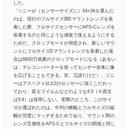
した。
「ソニーが（センサーサイズに）54×36を選んだ
のは、現行のフルサイズ用Eマウントレンズを装
着した際、フルサイズセンサーにAPS-Cレンズを
装着するのと同じような感覚で使えるようにする
ためだ。クロップモードが用意され、新しいマウ
ントにフルサイズEマウントレンズを装着した場
合は8800万画素のクロップモードになる（あるい
は、テレコンバーターを使ってセンサー全体に像
を広げることもできる。笑、冗談だけど）。ソニ
ーはアスペクト比3:2のセンサーに強くこだわっ
ており、富士フイルムなどのような4:3（※原文
は5:4）は採用しない。実際のところ、このサイ
ズが選ばれたのは、中判の横幅とフルサイズの縦
幅が完璧にマッチするためであり、マウント間の
レンズ互換性をAPS-Cとフルサイズの関係と同じ