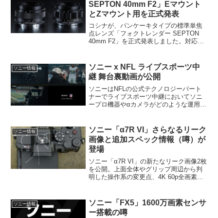
SEPTON 40mm F2」Eマウント
とZマウント用を正式発表
コシナが、パンケーキタイプの標準単焦
点レンズ「フォクトレンダー SEPTON
40mm F2」を正式発表しました。対応マ
ントは、ソニーEマウントとニコンZマウ
ント。希望小売価格は、85,000円+税。発
売日は、Eマウント用が2026年3月、続い
ソニー x NFL ライブスポーツ中
ソニー情報
てZマウント用が4月に予定しています。
継 舞台裏動画が公開
ソニーはNFLの公式テクノロジーパート
ナーでライブスポーツ中継においてソニ
ープロ機器やαカメラがどのような運用が
行われているのか舞台裏動画が公開され
ています。
ソニー「α7R VI」さらなるリーク
ソニー情報
画像と追加スペック情報（噂）が
登場
ソニー「α7R VI」の新たなリーク画像2枚
を公開。上面全体やグリップ周辺から判
明した操作系の変更点、4K 60p全画素読
み出しや16ストップのダイナミックレン
ジなど、追加スペック情報（噂）をdclife
が詳しく解説します。
ソニー「FX5」1600万画素センサ
ソニー情報
ー搭載の噂