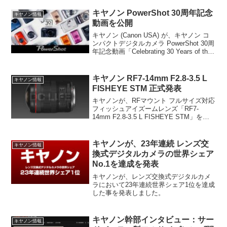
R6 Mark IIIとの差別化を軸に、キヤノン
の新戦略を徹底考察します。
キヤノン PowerShot 30周年記念
キヤノン情報
動画を公開
キヤノン (Canon USA) が、キヤノン コ
ンパクトデジタルカメラ PowerShot 30周
年記念動画「Celebrating 30 Years of the
Canon PowerShot」をYouTubeに公開し
ました。
キヤノン RF7-14mm F2.8-3.5 L
キヤノン情報
FISHEYE STM 正式発表
キヤノンが、RFマウント フルサイズ対応
フィッシュアイズームレンズ「RF7-
14mm F2.8-3.5 L FISHEYE STM」を正
式発表しました。世界初となる全周190°
をカバーする画角を実現したフィッシュ
アイズームレンズに仕上がっており、ド
キヤノンが、23年連続 レンズ交
キヤノン情報
ロップインフィルターに対応していると
換式デジタルカメラの世界シェア
のこと。
No.1を達成を発表
キヤノンが、レンズ交換式デジタルカメ
ラにおいて23年連続世界シェア1位を達成
した事を発表しました。
キヤノン幹部インタビュー：サー
キヤノン情報