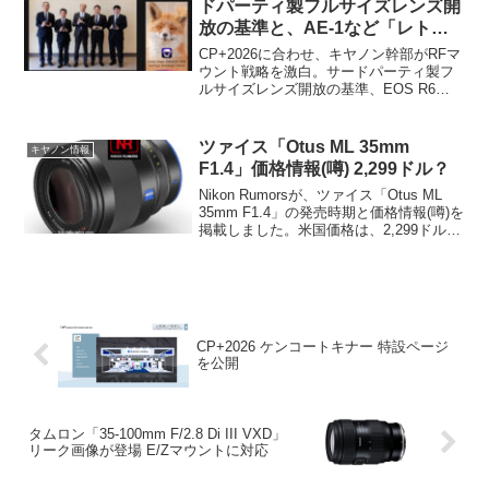
ドパーティ製フルサイズレンズ開
放の基準と、AE-1など「レトロ
機」計画の真相に迫る
CP+2026に合わせ、キヤノン幹部がRFマ
【CP+2026】
ウント戦略を激白。サードパーティ製フ
ルサイズレンズ開放の基準、EOS R6
Mark IIIに表面照射型を採用した理由、そ
して期待されるAE-1等のレトロ機開発の
有無まで。デジカメライフ独自の視点を
ツァイス「Otus ML 35mm
キヤノン情報
交えて詳しく解説します。
F1.4」価格情報(噂) 2,299ドル？
Nikon Rumorsが、ツァイス「Otus ML
35mm F1.4」の発売時期と価格情報(噂)を
掲載しました。米国価格は、2,299ドルの
模様。ちなみに " Otus ML " は、ミラー
レス専用設計レンズになります。
CP+2026 ケンコートキナー 特設ページ
を公開
タムロン「35-100mm F/2.8 Di III VXD」
リーク画像が登場 E/Zマウントに対応