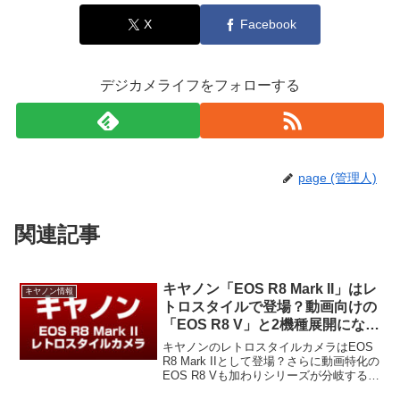
X
Facebook
デジカメライフをフォローする
page (管理人)
関連記事
キヤノン「EOS R8 Mark II」はレ
キヤノン情報
トロスタイルで登場？動画向けの
「EOS R8 V」と2機種展開になる
との噂
キヤノンのレトロスタイルカメラはEOS
R8 Mark IIとして登場？さらに動画特化の
EOS R8 Vも加わりシリーズが分岐すると
の噂。Phototrendのインタビュー内容や