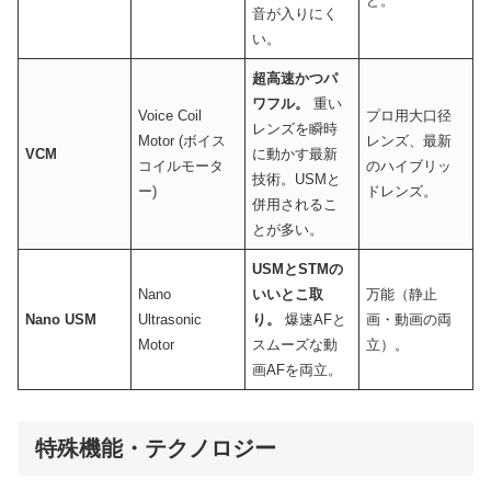
ど。
音が入りにく
い。
超高速かつパ
ワフル。
重い
Voice Coil
プロ用大口径
レンズを瞬時
Motor (ボイス
レンズ、最新
VCM
に動かす最新
コイルモータ
のハイブリッ
技術。USMと
ー)
ドレンズ。
併用されるこ
とが多い。
USMとSTMの
Nano
いいとこ取
万能（静止
Nano USM
Ultrasonic
り。
爆速AFと
画・動画の両
Motor
スムーズな動
立）。
画AFを両立。
特殊機能・テクノロジー