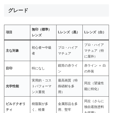
グレード
無印（標準）
項目
Lレンズ（黒）
Lレンズ（白）
レンズ
プロ・ハイア
初心者〜中級
プロ・ハイア
主な対象
マチュア（特
者
マチュア
に屋外）
鏡筒の赤ライ
赤ライン ＋ 白
目印
特になし
ン
の外装
実用的・コス
最高画質（特
同左（望遠性
光学性能
トパフォーマ
殊硝材を多
能に特化）
ンス重視
用）
同左（さらに
ビルドクオリ
樹脂製が多
金属部品を多
独自遮熱塗料
ティ
く、軽量
用、堅牢
を採用）