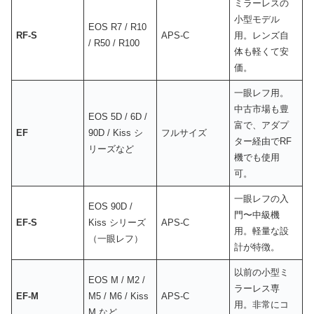
ミラーレスの
小型モデル
EOS R7 / R10
RF-S
APS-C
用。レンズ自
/ R50 / R100
体も軽くて安
価。
一眼レフ用。
中古市場も豊
EOS 5D / 6D /
富で、アダプ
EF
90D / Kiss シ
フルサイズ
ター経由でRF
リーズなど
機でも使用
可。
一眼レフの入
EOS 90D /
門〜中級機
EF-S
Kiss シリーズ
APS-C
用。軽量な設
（一眼レフ）
計が特徴。
以前の小型ミ
EOS M / M2 /
ラーレス専
EF-M
M5 / M6 / Kiss
APS-C
用。非常にコ
M など