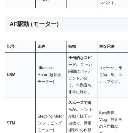
ンパクト。
AF駆動 (モーター)
記号
正称
特徴
主な用途
圧倒的なスピ
ード。
狙った
Ultrasonic
スポーツ、乗
瞬間にパッと
USM
Motor (超音波
り物、鳥、ス
ピントが合
モーター)
ナップなど。
う。作動音も
非常に静か。
スムーズで滑
らか。
ピント
動画撮影、
Stepping Motor
が動く様子が
Vlog、静止画
STM
(ステッピング
自然で、動画
の入門機な
モーター)
撮影中の作動