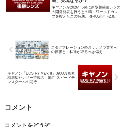
蔵」実現なるか？
キヤノンが2026年5月に新型超望遠レンズ
の開発発表を行うとの噂。ワールドカッ
プを控えたこの時期、RF400mm F2.8や
RF600mm F4の後継機はどう進化するの
か。VCM搭載や悲願のテレコン内蔵の可
能性など、次世代白レンズの正体を徹底
考察。
スタグフレーション懸念：カメラ業界へ
の影響と、私達が取るべき備え
キヤノン「EOS R7 Mark II」3900万画素
積層型センサー搭載の可能性 スピードモ
ンスターへの期待
コメント
コメントをどうぞ