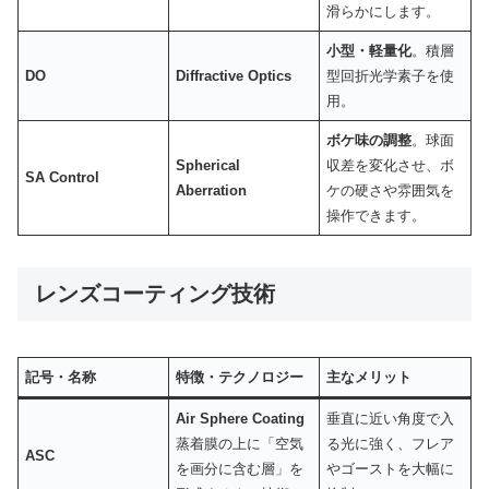
滑らかにします。
小型・軽量化
。積層
DO
Diffractive Optics
型回折光学素子を使
用。
ボケ味の調整
。球面
Spherical
収差を変化させ、ボ
SA Control
Aberration
ケの硬さや雰囲気を
操作できます。
レンズコーティング技術
記号・名称
特徴・テクノロジー
主なメリット
Air Sphere Coating
垂直に近い角度で入
蒸着膜の上に「空気
る光に強く、フレア
ASC
を画分に含む層」を
やゴーストを大幅に