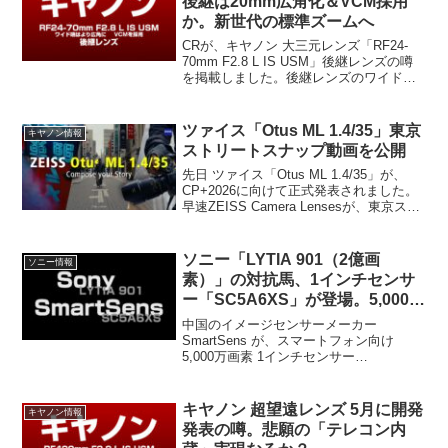
後継は20mm広角化＆VCM採用
か。新世代の標準ズームへ
CRが、キヤノン 大三元レンズ「RF24-
70mm F2.8 L IS USM」後継レンズの噂
を掲載しました。後継レンズのワイド端
は、より広角になる可能性があるとのこ
と。加えて " VCM " 採用の可能性も触れ
ています。
ツァイス「Otus ML 1.4/35」東京
キヤノン情報
ストリートスナップ動画を公開
先日 ツァイス「Otus ML 1.4/35」が、
CP+2026に向けて正式発表されました。
早速ZEISS Camera Lensesが、東京スト
リートスナップ公式動画を公開しまし
た。
ソニー「LYTIA 901（2億画
ソニー情報
素）」の対抗馬、1インチセンサ
ー「SC5A6XS」が登場。5,000万
画素運用でその実力差を読み解く
中国のイメージセンサーメーカー
SmartSens が、スマートフォン向け
5,000万画素 1インチセンサー
「SC5A6XS」 を発表しました。2026年
第2四半期から量産が開始される予定で、
ファーウェイの次期フラッグシップ機へ
キヤノン 超望遠レンズ 5月に開発
キヤノン情報
の採用が有...
発表の噂。悲願の「テレコン内