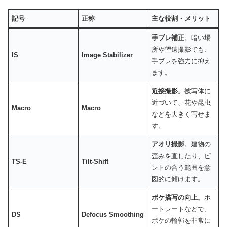
記号
正称
主な役割・メリット
手ブレ補正
。暗い場
所や望遠撮影でも、
IS
Image Stabilizer
手ブレを強力に抑え
ます。
近接撮影
。被写体に
近づいて、花や昆虫
Macro
Macro
などを大きく写せま
す。
アオリ撮影
。建物の
歪みを直したり、ピ
TS-E
Tilt-Shift
ントの合う範囲を意
図的に傾けます。
ボケ描写の向上
。ポ
ートレートなどで、
DS
Defocus Smoothing
ボケの輪郭を非常に