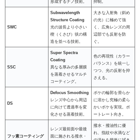
形成するナノ技術。
抑制。
Subwavelength
大きな入射角（斜め
Structure Coating
の光）に極めて強
SWC
光の波長より小さい
く、広角レンズの周
楔（くさび）状の構
辺部でも反射を防
造を並べる技術。
ぐ。
Super Spectra
色の再現性（カラー
Coating
バランス）を統一し
SSC
異なる厚みの多層膜
つつ、光の反射を抑
を蒸着させるマルチ
さえる。
コーティング。
Defocus Smoothing
ボケの輪郭を滑らか
レンズ中心から周辺
に溶かし究極の柔ら
DS
に向けて透過率を変
かいボケを実現。ポ
化させる蒸着技術。
ートレート向き。
撥水・撥油性に優
レンズ最前面や最後
れ、指紋や水滴など
フッ素コーティング
面に施される撥水・
の汚れを簡単に拭き