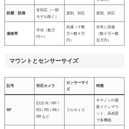
非対応（一部
防塵・防滴
原則、対応
原則、対応
モデル除く）
高価（十数
非常に高価
手頃（数万
価格帯
万〜数十万
（数十万〜数
円〜）
円）
百万円）
マウントとセンサーサイズ
センサーサイ
記号
対応カメラ
特徴
ズ
キヤノンの最
EOS R / RP /
新メインマウ
RF
R3 / R5 / R6 /
フルサイズ
ント。高画質
R8 など
で多機能。