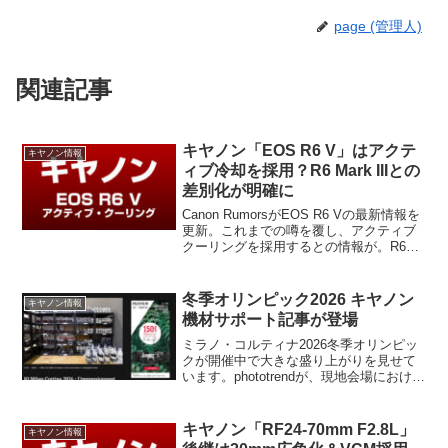
page (管理人)
関連記事
キヤノン「EOS R6 V」はアクテ
キヤノン情報
ィブ冷却を採用？R6 Mark IIIとの
差別化が明確に
Canon RumorsがEOS R6 Vの最新情報を
更新。これまでの噂を覆し、アクティブ
クーリングを採用するとの情報が。R6
Mark IIIより400ドル安くなるとされる価
格設定や、新型リモコン「BR-E2」につ
いてもまとめています。
冬季オリンピック2026 キヤノン
キヤノン情報
機材サポート記事が登場
ミラノ・コルティナ2026冬季オリンピッ
クが開催中で大きな盛り上がりを見せて
います。phototrendが、現地会場における
キヤノンの機材サポート記事を掲載しま
した。ビッグスポーツイベントを支え続
けるキヤノンのサポート体制を一緒に見
キヤノン「RF24-70mm F2.8L」
キヤノン情報
てみましょう。