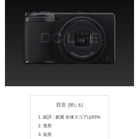
目次
総評 : 銀賞 全体スコアは83%
長所
短所