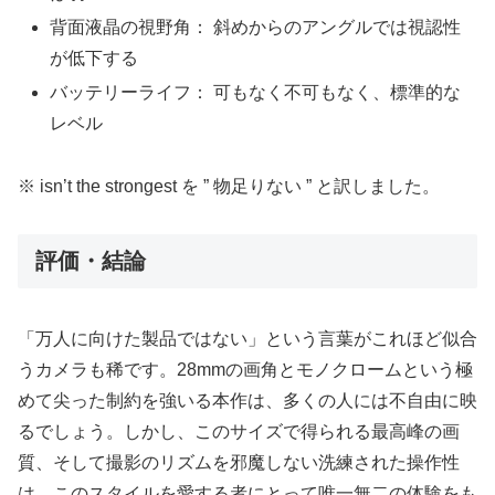
背面液晶の視野角： 斜めからのアングルでは視認性
が低下する
バッテリーライフ： 可もなく不可もなく、標準的な
レベル
※ isn’t the strongest を ” 物足りない ” と訳しました。
評価・結論
「万人に向けた製品ではない」という言葉がこれほど似合
うカメラも稀です。28mmの画角とモノクロームという極
めて尖った制約を強いる本作は、多くの人には不自由に映
るでしょう。しかし、このサイズで得られる最高峰の画
質、そして撮影のリズムを邪魔しない洗練された操作性
は、このスタイルを愛する者にとって唯一無二の体験をも