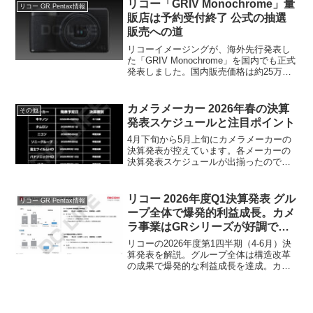
リコー「GRIV Monochrome」量
リコー GR Pentax情報
販店は予約受付終了 公式の抽選
販売への道
リコーイメージングが、海外先行発表し
た「GRIV Monochrome」を国内でも正式
発表しました。国内販売価格は約25万円
～28万円台。2026年2月13日発売を予定
しています。
カメラメーカー 2026年春の決算
その他
発表スケジュールと注目ポイント
4月下旬から5月上旬にカメラメーカーの
決算発表が控えています。各メーカーの
決算発表スケジュールが出揃ったので表
にまとめました。加えて見所もまとめま
した。※ 4/20時点の予定であり、変更さ
れる可能性があります。決算発表スケジ
リコー 2026年度Q1決算発表 グル
リコー GR Pentax情報
ュールメーカー発...
ープ全体で爆発的利益成長。カメ
ラ事業はGRシリーズが好調で増
益
リコーの2026年度第1四半期（4-6月）決
算発表を解説。グループ全体は構造改革
の成果で爆発的な利益成長を達成。カメ
ラ事業（その他セグメント）はGRシリー
ズが引き続き好調で増収増益となりまし
た。業績詳細と今後の展望を考察しま
す。