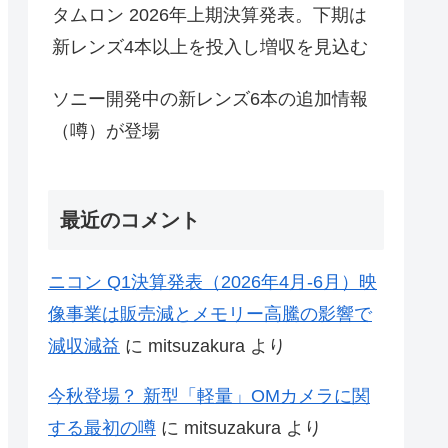
タムロン 2026年上期決算発表。下期は
新レンズ4本以上を投入し増収を見込む
ソニー開発中の新レンズ6本の追加情報
（噂）が登場
最近のコメント
ニコン Q1決算発表（2026年4月-6月）映
像事業は販売減とメモリー高騰の影響で
減収減益
に
mitsuzakura
より
今秋登場？ 新型「軽量」OMカメラに関
する最初の噂
に
mitsuzakura
より