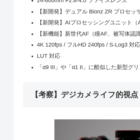
24-600mm F2.8-4.0 ツァイスレンズ
【新開発】デュアル Bionz ZR プロセッ
【新開発】AIプロセッシングユニット（A
【新機能】新世代AF（瞳AF、被写体認
4K 120fps / フルHD 240fps / S-Log3 対
LUT 対応
「α9 III」や「α1 II」に酷似した新型グ
【考察】デジカメライフ的視点