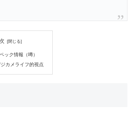
次
 スペック情報（噂）
デジカメライフ的視点