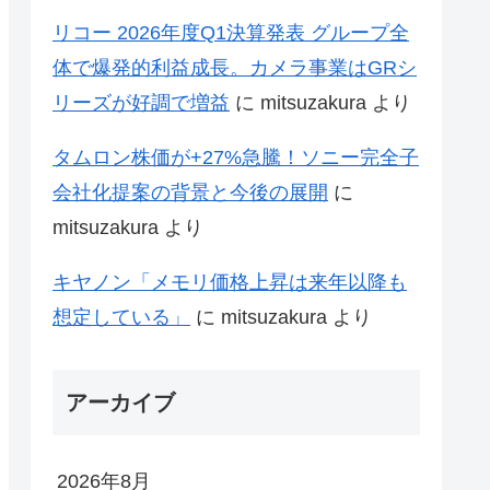
リコー 2026年度Q1決算発表 グループ全
体で爆発的利益成長。カメラ事業はGRシ
リーズが好調で増益
に
mitsuzakura
より
タムロン株価が+27%急騰！ソニー完全子
会社化提案の背景と今後の展開
に
mitsuzakura
より
キヤノン「メモリ価格上昇は来年以降も
想定している」
に
mitsuzakura
より
アーカイブ
2026年8月