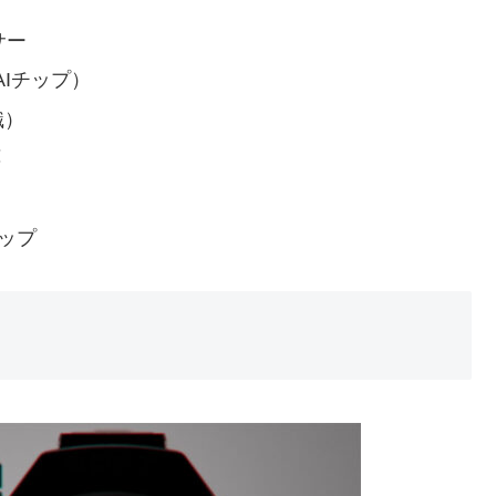
サー
Iチップ）
識）
応
リップ