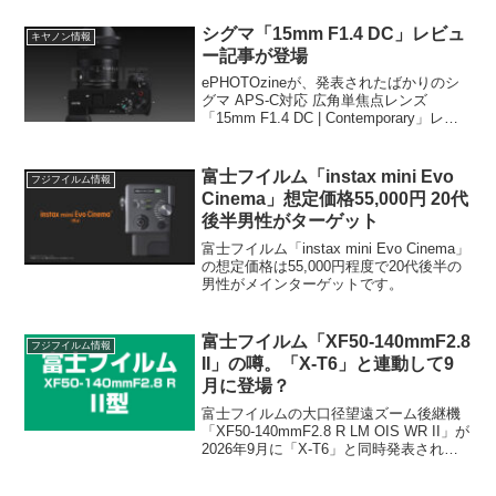
シグマ「15mm F1.4 DC」レビュ
キヤノン情報
ー記事が登場
ePHOTOzineが、発表されたばかりのシ
グマ APS-C対応 広角単焦点レンズ
「15mm F1.4 DC | Contemporary」レビ
ュー記事を掲載しました。ちなみに対応
マウントは、Eマウント、Xマウント、RF
マウントを用意。
富士フイルム「instax mini Evo
フジフイルム情報
Cinema」想定価格55,000円 20代
後半男性がターゲット
富士フイルム「instax mini Evo Cinema」
の想定価格は55,000円程度で20代後半の
男性がメインターゲットです。
富士フイルム「XF50-140mmF2.8
フジフイルム情報
II」の噂。「X-T6」と連動して9
月に登場？
富士フイルムの大口径望遠ズーム後継機
「XF50-140mmF2.8 R LM OIS WR II」が
2026年9月に「X-T6」と同時発表される
との噂が登場！初代発売から約12年、X-
T6のAI-AFに最適化された最新スペック