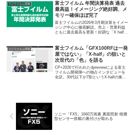
や小型軽量化、気になる価格を徹底考察
富士フイルム 年間決算発表 過去
フジフイルム情報
します。
最高益！イメージング絶好調、メ
モリー確保ほぼ完了
富士フイルムの2026年3月期決算をイメー
ジング中心に徹底解説。売上・営業利益
ともに過去最高を更新！好調な「X half」
や「GFX ETERNA」の戦略から、次期モ
デル「X-T6」への期待、懸念されるメモ
リー価格高騰への対策まで、カメラファ
富士フイルム「GFX100RFは一発
フジフイルム情報
ン必見の情報をまとめました。
屋ではない」「X-half」の狙いと
次世代の「色」を語る
CP+2026で行われたdpreviewによる富士
フイルム開発陣への独占インタビューを
全訳。30代以下が7割というX-halfの衝
撃、GFX100RFのIBIS非搭載の真相、フ
ィルムシミュレーションのHDR対応な
ど、ファン必読の内容をデジカメライフ
独自の視点で徹底考察します。
ソニー「FX5」1660万画素 裏面照射 積層
型センサー搭載の裏付けが取れる