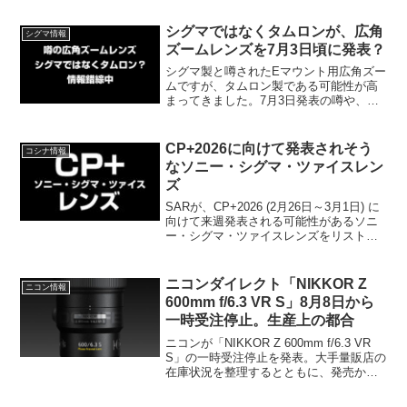
深い仕様が浮上。5K Open Gateや32bit
float対応XLRハンドルなど、気になるス
シグマではなくタムロンが、広角
シグマ情報
ペックを徹底解説！
ズームレンズを7月3日頃に発表？
シグマ製と噂されたEマウント用広角ズー
ムですが、タムロン製である可能性が高
まってきました。7月3日発表の噂や、タ
ムロン現行製品との比較、テレ端20mm
というスペックとリーク画像の「デザイ
ン言語」の矛盾について独自に考察しま
CP+2026に向けて発表されそう
コシナ情報
す。
なソニー・シグマ・ツァイスレン
ズ
SARが、CP+2026 (2月26日～3月1日) に
向けて来週発表される可能性があるソニ
ー・シグマ・ツァイスレンズをリストア
ップしました。
ニコンダイレクト「NIKKOR Z
ニコン情報
600mm f/6.3 VR S」8月8日から
一時受注停止。生産上の都合
ニコンが「NIKKOR Z 600mm f/6.3 VR
S」の一時受注停止を発表。大手量販店の
在庫状況を整理するとともに、発売から
約3年が経過した安定期になぜ受注が止ま
ったのか、PFレンズ供給やサイレント改