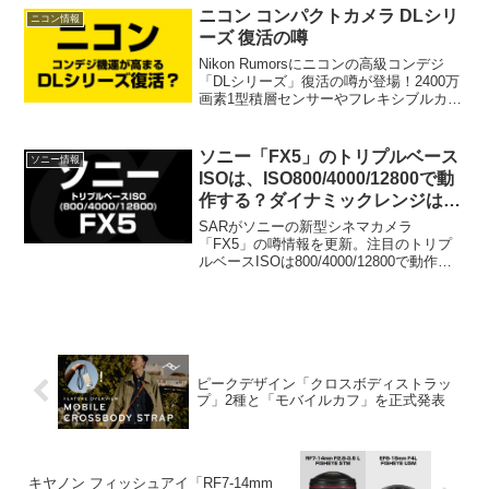
修の可能性など5つの要因から背景を独自
ニコン コンパクトカメラ DLシリ
ニコン情報
考察します。
ーズ 復活の噂
Nikon Rumorsにニコンの高級コンデジ
「DLシリーズ」復活の噂が登場！2400万
画素1型積層センサーやフレキシブルカラ
ー搭載など、気になるスペック情報や過
去の開発中止の経緯、4月末のフルサイズ
機ZRベースの噂と合わせてデジカメライ
ソニー「FX5」のトリプルベース
ソニー情報
フ的視点で考察します。
ISOは、ISO800/4000/12800で動
作する？ダイナミックレンジは16
ストップ？
SARがソニーの新型シネマカメラ
「FX5」の噂情報を更新。注目のトリプ
ルベースISOは800/4000/12800で動作
し、16ストップのダイナミックレンジを
実現？先行するキヤノン・シネマEOSの
基準感度との違いなど、デジカメライフ
的視点で考察します。
ピークデザイン「クロスボディストラッ
プ」2種と「モバイルカフ」を正式発表
キヤノン フィッシュアイ「RF7-14mm