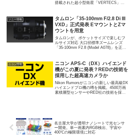
搭載された超小型衛星「VERTECS」に
は、なんとレンズメーカーのコシナが開
発した宇宙観測用光学系が搭載されてい
ます。スペースX上場やキヤノンなど、カ
タムロン「35-100mm F/2.8 Di III
ソニー情報
メラ業界が宇宙へ挑む最前線を解説。
VXD」正式発表 EマウントとZマ
ウントを用意
タムロンが、ポケットサイズで楽しむフ
ルサイズ対応 大口径標準ズームレンズ
「35-100mm F2.8 (Model A078)」を正式
発表しました。対応マウントは、ソニーE
マウントとニコンZマウント。発売日は、
2026年3月26日を予定。希望小売価格
ニコン APS-C（DX）ハイエンド
ニコン情報
は、173,800円(税込)とのこと。
機がこの夏に発表？REDの技術を
採用した超高速カメラか
Nikon Rumorsがニコンの新しい最高級DX
ハイエンドプロ機の噂を掲載。4500万画
素積層型センサーやRED社の技術を採用
した「ミニZ9/ミニZR」になる可能性な
どを徹底解説。未発表カメラ「N2527」
の認証情報や決算スケジュールから今夏
の動きを予測。
名古屋大学が透明ナノシートで光センサ
ー開発。単一画素内RGB検出、宇宙や
400℃の極限環境に対応