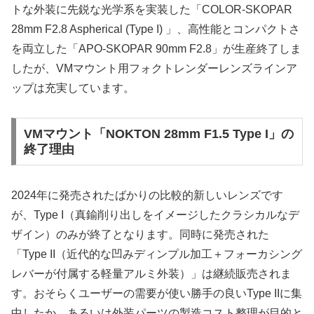
トな外装に先鋭な光学系を実装した「COLOR-SKOPAR
28mm F2.8 Aspherical (Type I) 」、高性能とコンパクトさ
を両立した「APO-SKOPAR 90mm F2.8」が生産終了しま
したが、VMマウント用フォクトレンダーレンズラインア
ップは充実しています。
VMマウント「NOKTON 28mm F1.5 Type I」の
終了理由
2024年に発売されたばかりの比較的新しいレンズです
が、Type I（真鍮削り出しをイメージしたクラシカルなデ
ザイン）のみが終了となります。同時に発売された
「Type II（近代的な凹みディンプル加工＋フォーカシング
レバーが付属する軽量アルミ外装）」は継続販売されま
す。おそらくユーザーの需要が使い勝手の良いType IIに集
中したか、あるいは外装パーツの製造コスト整理が目的と