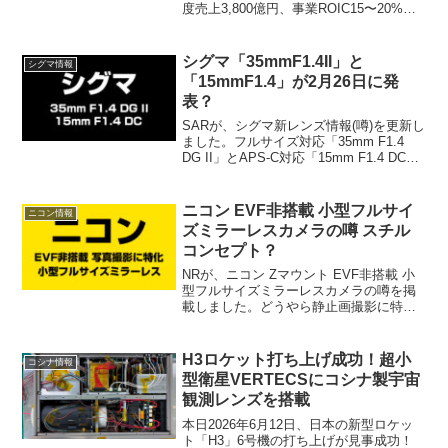
度売上3,800億円、事業ROIC15〜20%と
いう高い目標の裏側にある「RED社との
融合」と「シネマ市場への本格攻勢」と
は？Zマウントレンズ80本以上の拡充計画
シグマ「35mmF1.4II」と
シグマ情報
など、今後の展望をまとめました。
「15mmF1.4」が2月26日に発
表？
SARが、シグマ新レンズ情報(噂)を更新し
ました。フルサイズ対応「35mm F1.4
DG II」とAPS-C対応「15mm F1.4 DC」
が2026年2月26日に発表される可能性が
あると噂しています。信頼できる情報源
から入手した情報(噂)とのこと。
ニコン EVF非搭載 小型フルサイ
ニコン情報
ズミラーレスカメラの噂 スチル
コンセプト？
NRが、ニコン Zマウント EVF非搭載 小
型フルサイズミラーレスカメラの噂を掲
載しました。どうやら静止画撮影に特化
した機種の模様。
H3ロケット打ち上げ成功！超小
コシナ情報
型衛星VERTECSにコシナ製宇宙
観測レンズを搭載
本日2026年6月12日、日本の新型ロケッ
ト「H3」6号機の打ち上げが見事成功！