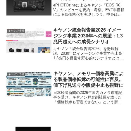
ePHOTOzineによるキヤノン「EOS R6
V」のレビューを要約・考察。EVF非搭載
による低価格化を実現しつつ、中身は
EOS R6 Mark IIIと同等の性能を持つ動画
志向のハイブリッド機。その長所・短所
と最適な用途を分かりやすく解説しま
キヤノン統合報告書2026 イメー
キヤノン情報
す。
ジング事業 2030年への展望：1.3
兆円超えへの成長シナリオ
キヤノン「統合報告書2026」を徹底解
説。2030年にイメージング事業で売上高
1.3兆円を目指す野心的なシナリオとは？
カメラ事業7,000億円の維持と、急成長す
るネットワークカメラ事業の内訳、そし
てユーザーへの影響を専門サイトの視点
キヤノン、メモリー価格高騰によ
キヤノン情報
で考察します。
る製品価格転嫁の可能性に言及。
値下げ見送りや販促中止も視野に
日本経済新聞の2026年国内カメラ市場記
事を受け、キヤノン戸倉副社長が放った
「価格転嫁も否定できない」という衝撃
の発言を詳報。異常なメモリー価格高騰
の背景にある生成AI需要や、今後のコン
デジ生産計画、既存・新型カメラの価格
推移への影響を考察します。