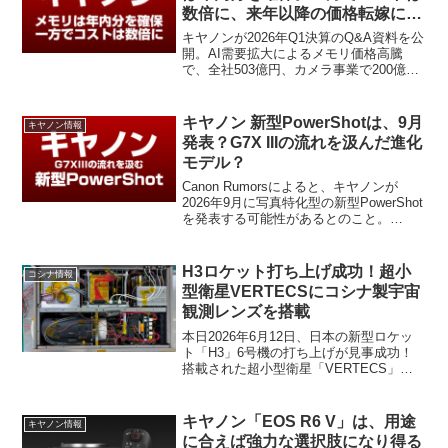
数倍に、来年以降の価格転嫁に含
み
キヤノンが2026年Q1決算のQ&A資料を公
開。AI需要拡大によるメモリ価格高騰
で、全社503億円、カメラ事業で200億円
のコスト増を見込んでいます。年内分は
確保済みで供給不足は回避したものの、
スポット価格が契約の3倍に達する中、来
キヤノン 新型PowerShotは、9月
キヤノン情報
年以降の価格転嫁に含みを持たせる内容
発表？G7X IIIの流れを汲んだ進化
です。
モデル？
Canon Rumorsによると、キヤノンが
2026年9月に写真特化型の新型PowerShot
を発表する可能性があるとのこと。
「PowerShot G7 X Mark III」の流れを汲
む進化モデルや、ズーム全域F2未満の明
るいレンズ搭載の噂について考察しま
H3ロケット打ち上げ成功！超小
コシナ情報
す。
型衛星VERTECSにコシナ製宇宙
観測レンズを搭載
本日2026年6月12日、日本の新型ロケッ
ト「H3」6号機の打ち上げが見事成功！
搭載された超小型衛星「VERTECS」に
は、なんとレンズメーカーのコシナが開
発した宇宙観測用光学系が搭載されてい
ます。スペースX上場やキヤノンなど、カ
キヤノン「EOS R6 V」は、用途
キヤノン情報
メラ業界が宇宙へ挑む最前線を解説。
に合えば強力な選択肢になり得る