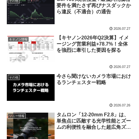
その他
要件を満たさず再びナスダックか
ら違反（不適合）の通告
2026.07.27
【キヤノン2026年Q2決算】イメ
キヤノン情報
ージング営業利益+78.7%！全体
を強烈に牽引した要因を探る
2026.07.27
今さら聞けないカメラ市場におけ
その他
るランチェスター戦略
2026.07.26
タムロン「12-20mm F2.8」は、
ソニー情報
単焦点に匹敵する光学性能とズー
ムの利便性を融合した超広角ズー
ム