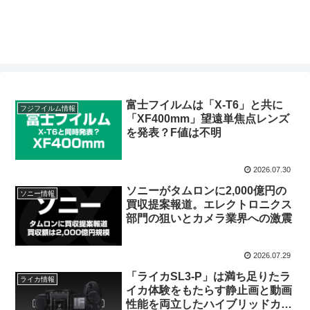
富士フイルムは「X-T6」と共に
フジフイルム情報
「XF400mm」望遠単焦点レンズ
を発表？F値は不明
2026.07.30
ソニーがタムロンに2,000億円の
ソニー情報
買収提案報道。エレクトロニクス
部門の狙いとカメラ業界への激震
2026.07.29
「ライカSL3-P」は満ち足りたラ
ライカ情報
イカ体験をもたらす静止画と動画
性能を両立したハイブリッドカメ