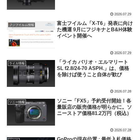
ラ
2026.07.29
富士フイルム「X-T6」発表に向け
フジフイルム情報
た機運 9月にフジキナとB&H体験
イベント開催へ
2026.07.29
「ライカ バリオ・エルマリート
ライカ情報
SL f2.8/24-70 ASPH.」は、価格
を除けば使うこと自体が歓び
2026.07.28
ソニー「FX5」予約受付開始！各
ソニー情報
量販店の販売価格が明らかに。ソ
ニーストア価格81.2万円（税込）
2026.07.28
GoProの現在位置 : 最低入札価格