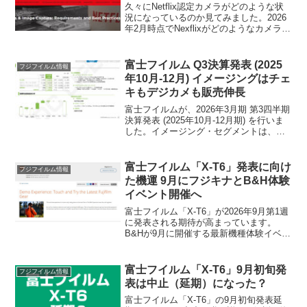
久々にNetflix認定カメラがどのような状
況になっているのか見てみました。2026
年2月時点でNexflixがどのようなカメラを
認証済みなのか一緒に見てみましょう。
富士フイルム Q3決算発表 (2025
フジフイルム情報
年10月-12月) イメージングはチェ
キもデジカメも販売伸長
富士フイルムが、2026年3月期 第3四半期
決算発表 (2025年10月-12月期) を行いま
した。イメージング・セグメントは、チ
ェキもデジタルカメラも販売伸長し好調
を維持しています。
富士フイルム「X-T6」発表に向け
フジフイルム情報
た機運 9月にフジキナとB&H体験
イベント開催へ
富士フイルム「X-T6」が2026年9月第1週
に発表される期待が高まっています。
B&Hが9月に開催する最新機種体験イベン
トや、秋に世界各地で開催される「フジ
キナ2026」の日程から、発表への連動説
やX Summit開催の可能性を考察します。
富士フイルム「X-T6」9月初旬発
フジフイルム情報
表は中止（延期）になった？
富士フイルム「X-T6」の9月初旬発表延