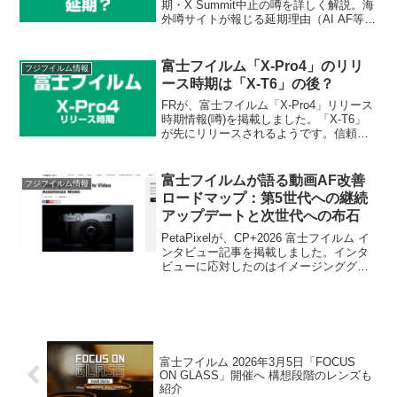
期・X Summit中止の噂を詳しく解説。海
外噂サイトが報じる延期理由（AI AF等の
ソフト最終調整や部材割り当て）を整理
し、メモリー高騰やスポット購入による
調達への影響などデジカメライフ独自の
富士フイルム「X-Pro4」のリリ
フジフイルム情報
視点で考察します。
ース時期は「X-T6」の後？
FRが、富士フイルム「X-Pro4」リリース
時期情報(噂)を掲載しました。「X-T6」
が先にリリースされるようです。信頼で
きる情報源から入手した情報(噂)とのこ
と。
富士フイルムが語る動画AF改善
フジフイルム情報
ロードマップ：第5世代への継続
アップデートと次世代への布石
PetaPixelが、CP+2026 富士フイルム イ
ンタビュー記事を掲載しました。インタ
ビューに応対したのはイメージンググル
ープ ゼネラルマネージャー 五十嵐佑樹
氏。AF性能向上に向けた今後のアプロー
チを語っています。
富士フイルム 2026年3月5日「FOCUS
ON GLASS」開催へ 構想段階のレンズも
紹介