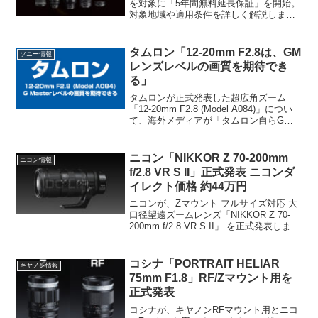
を対象に「5年間無料延長保証」を開始。
対象地域や適用条件を詳しく解説しま
す。あわせて、日本国内での製品登録に
よる2年延長やニコンダイレクトの3年保
証など、国内ユーザーが利用できる最新
タムロン「12-20mm F2.8は、GM
ソニー情報
の保証状況と比較しました。
レンズレベルの画質を期待でき
る」
タムロンが正式発表した超広角ズーム
「12-20mm F2.8 (Model A084)」につい
て、海外メディアが「タムロン自らG
Masterレベルの品質を期待できると明言
した」と報道。純正最高峰FE 12-24mm
F2.8 GMより約10万円安価な大注目レン
ニコン「NIKKOR Z 70-200mm
ニコン情報
ズの魅力を考察します。
f/2.8 VR S II」正式発表 ニコンダ
イレクト価格 約44万円
ニコンが、Zマウント フルサイズ対応 大
口径望遠ズームレンズ「NIKKOR Z 70-
200mm f/2.8 VR S II」 を正式発表しまし
た。製品名を見て分かる通り、2世代目の
大三元レンズになります。
コシナ「PORTRAIT HELIAR
キヤノン情報
75mm F1.8」RF/Zマウント用を
正式発表
コシナが、キヤノンRFマウント用とニコ