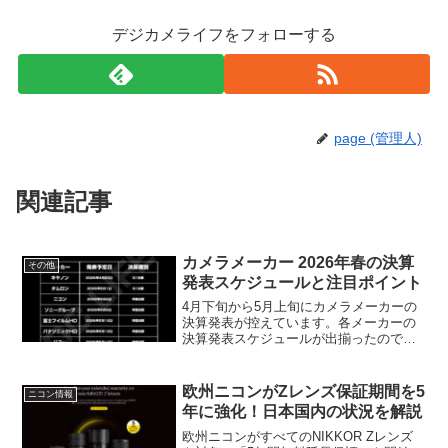
デジカメライフをフォローする
page (管理人)
関連記事
カメラメーカー 2026年春の決算
その他
発表スケジュールと注目ポイント
4月下旬から5月上旬にカメラメーカーの
決算発表が控えています。各メーカーの
決算発表スケジュールが出揃ったので表
にまとめました。加えて見所もまとめま
した。※ 4/20時点の予定であり、変更さ
れる可能性があります。決算発表スケジ
欧州ニコンがZレンズ保証期間を5
ニコン情報
ュールメーカー発...
年に強化！日本国内の状況を解説
欧州ニコンがすべてのNIKKOR Zレンズ