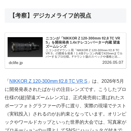
【考察】デジカメライフ的視点
ニコンが「NIKKOR Z 120-300mm f/2.8 TC VR
S」を開発発表 1.4xテレコンバーター内蔵 望遠
ズームレンズ
ニコンがZマウント用「NIKKOR Z 120-300mm f/2.8 TC
VR S」の開発を発表！1.4倍テレコン内蔵で420mmまでカ
バーするプロ仕様。Fマウント版のスペックや価格と比較
しつつ、Z 9/Z 8等の性能を引き出す本レンズの注目ポイン
2026.05.07
dclife.jp
トをデジカメライフ的視点で解説します。
「
NIKKOR Z 120-300mm f/2.8 TC VR S
」は、2026年5月
に開発発表されたばかりの注目レンズです。こうしたプロ
仕様の(超)望遠ズームレンズは、正式発売前に選ばれたス
ポーツフォトグラファーの手に渡り、実際の現場でテスト
（実戦投入）されるのがお約束となっています。オリンピ
ックやワールドカップといった世界的大会では、写真家が
プロモーションの一環としてSNSにハッシュタグ付きで