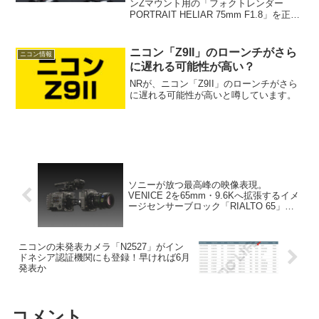
ンZマウント用の「フォクトレンダー
PORTRAIT HELIAR 75mm F1.8」を正式
発表しました。
ニコン「Z9II」のローンチがさら
ニコン情報
に遅れる可能性が高い？
NRが、ニコン「Z9II」のローンチがさら
に遅れる可能性が高いと噂しています。
ソニーが放つ最高峰の映像表現。
VENICE 2を65mm・9.6Kへ拡張するイメ
ージセンサーブロック「RIALTO 65」開
発発表！
ニコンの未発表カメラ「N2527」がイン
ドネシア認証機関にも登録！早ければ6月
発表か
コメント